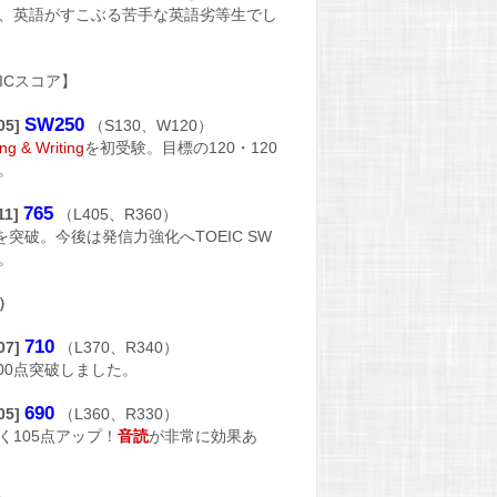
、英語がすこぶる苦手な英語劣等生でし
EICスコア】
SW250
/05]
（S130、W120）
ng & Writing
を初受験。目標の120・120
。
765
11]
（L405、R360）
点を突破。今後は発信力強化へTOEIC SW
。
）
710
/07]
（L370、R340）
700点突破しました。
690
/05]
（L360、R330）
く105点アップ！
音読
が非常に効果あ