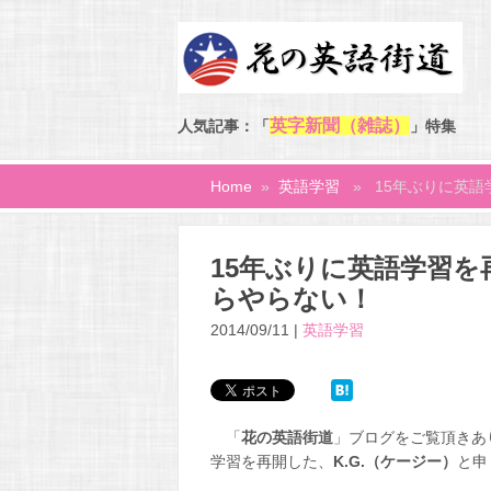
英字新聞（雑誌）
人気記事：「
」特集
Home
»
英語学習
» 15年ぶりに英語
15年ぶりに英語学習
らやらない！
2014/09/11 |
英語学習
「
花の英語街道
」ブログをご覧頂きあり
学習を再開した、
K.G.（ケージー）
と申