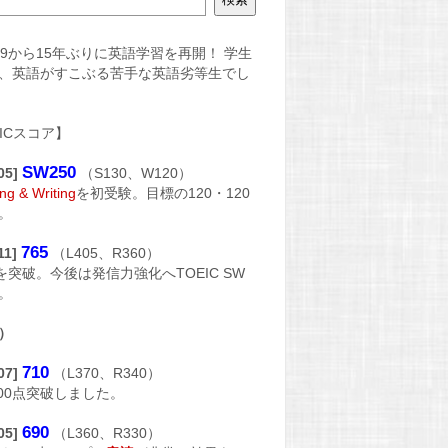
4/09から15年ぶりに英語学習を再開！ 学生
、英語がすこぶる苦手な英語劣等生でし
EICスコア】
SW250
/05]
（S130、W120）
ng & Writing
を初受験。目標の120・120
。
765
11]
（L405、R360）
点を突破。今後は発信力強化へTOEIC SW
。
）
710
/07]
（L370、R340）
700点突破しました。
690
/05]
（L360、R330）