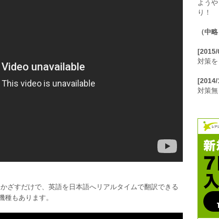
ようや
り！
（中略
[2015
対策を
[2014
対策無
ラをかざすだけで、英語を日本語へリアルタイムで翻訳できる
機種もあります。