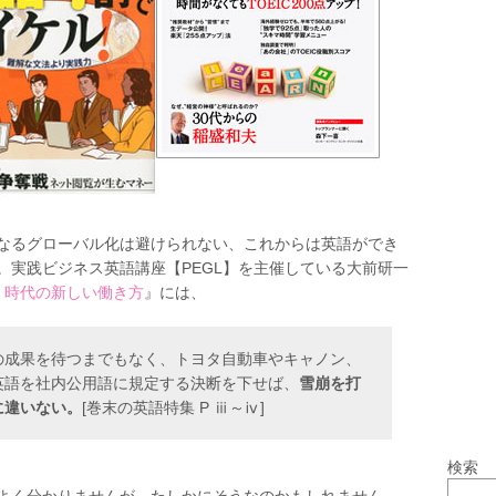
なるグローバル化は避けられない、これからは英語ができ
。実践ビジネス英語講座【PEGL】を主催している大前研一
」時代の新しい働き方
』には、
の成果を待つまでもなく、トヨタ自動車やキャノン、
英語を社内公用語に規定する決断を下せば、
雪崩を打
に違いない。
[巻末の英語特集 P ⅲ～ⅳ]
検索