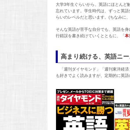
大学3年生ぐらいから、英語にほとんど
忘れています。学生時代は、ずっと英語劣
らいのレベルだと思います。(ちなみに、
そんな英語が苦手な自分でも、英語を身
行錯誤を書き続けていくとともに、「
本
高まり続ける、英語ニー
「週刊ダイヤモンド」「週刊東洋経済
も好きでよく読みますが、定期的に英語