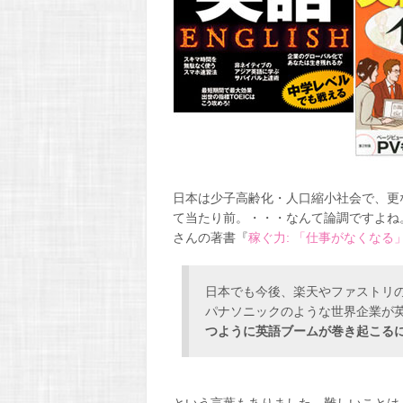
日本は少子高齢化・人口縮小社会で、更
て当たり前。・・・なんて論調ですよね
さんの著書『
稼ぐ力: 「仕事がなくなる
日本でも今後、楽天やファストリ
パナソニックのような世界企業が
つように英語ブームが巻き起こる