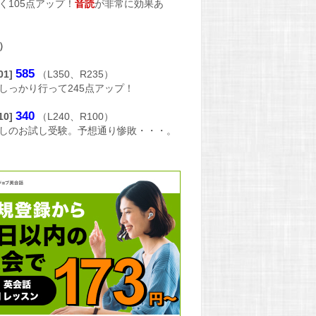
く105点アップ！
音読
が非常に効果あ
）
585
/01]
（L350、R235）
しっかり行って245点アップ！
340
/10]
（L240、R100）
しのお試し受験。予想通り惨敗・・・。