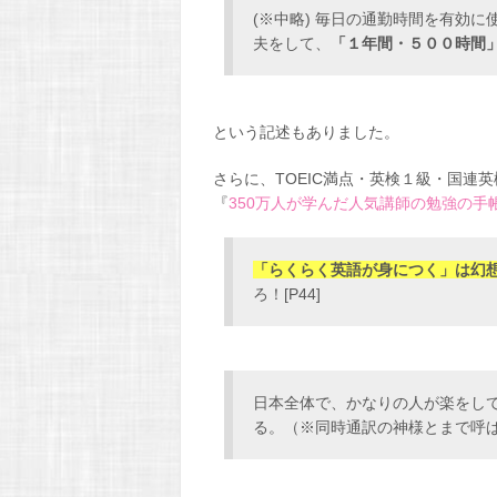
(※中略) 毎日の通勤時間を有効
夫をして、
「１年間・５００時間
という記述もありました。
さらに、TOEIC満点・英検１級・国連
『
350万人が学んだ人気講師の勉強の手
「らくらく英語が身につく」は幻
ろ！[P44]
日本全体で、かなりの人が楽をし
る。（※同時通訳の神様とまで呼ばれ