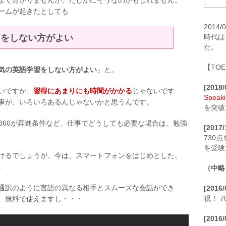
よく分かりませんが、たしかにそうなのかもしれません。
ームが起きたとしても
201
習をしない方がよい
時代は
た。
【TO
気の英語学習をしない方がよい
」と。
[2018
いですが、
習得にあまりにも時間がかかる
じゃないです
Speaki
事が、いろいろあるんじゃないかと思うんです。
を突破
C860が昇進条件など、仕事でどうしても必要な場合は、勉強
[2017/
730
を受験
けるでしょうが、今は、スマートフォンをはじめとした、
。
（中略
通訳のように言語の異なる相手とスムーズな会話ができ
[2016
祝！ 
、無料で使えますし・・・
[2016