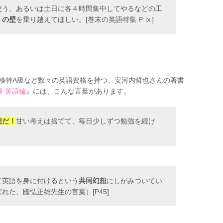
に使う、あるいは土日に各４時間集中してやるなどの工
」の壁
を乗り越えてほしい。[巻末の英語特集 P ⅸ]
英検特A級など数々の英語資格を持つ、安河内哲也さんの著書
帳 英語編
』には、こんな言葉があります。
想だ！
甘い考えは捨てて、毎日少しずつ勉強を続け
て英語を身に付けるという
共同幻想
にしがみついてい
た、國弘正雄先生の言葉）[P45]