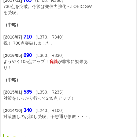
765
[2017/11]
（L405、R360）
730点を突破。今後は発信力強化へTOEIC SW
を受験。
（中略）
710
[2016/07]
（L370、R340）
祝！ 700点突破しました。
690
[2016/05]
（L360、R330）
ようやく105点アップ！
音読
が非常に効果あ
り！
（中略）
585
[2015/01]
（L350、R235）
対策をしっかり行って245点アップ！
340
[2014/10]
（L240、R100）
対策無しのお試し受験。予想通り惨敗・・・。