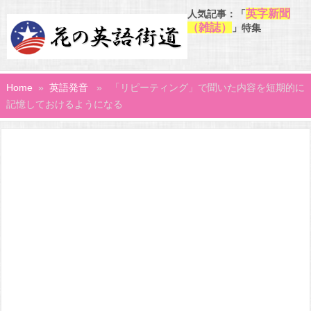
英字新聞
人気記事：「
（雑誌）
」特集
Home
»
英語発音
» 「リピーティング」で聞いた内容を短期的に
記憶しておけるようになる