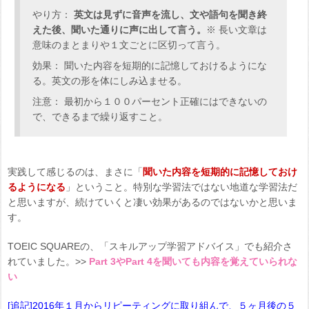
やり方：
英文は見ずに音声を流し、文や語句を聞き終
えた後、聞いた通りに声に出して言う。
※ 長い文章は
意味のまとまりや１文ごとに区切って言う。
効果： 聞いた内容を短期的に記憶しておけるようにな
る。英文の形を体にしみ込ませる。
注意： 最初から１００パーセント正確にはできないの
で、できるまで繰り返すこと。
実践して感じるのは、まさに「
聞いた内容を短期的に記憶しておけ
るようになる
」ということ。特別な学習法ではない地道な学習法だ
と思いますが、続けていくと凄い効果があるのではないかと思いま
す。
TOEIC SQUAREの、「スキルアップ学習アドバイス」でも紹介さ
れていました。>>
Part 3やPart 4を聞いても内容を覚えていられな
い
[追記]2016年１月からリピーティングに取り組んで、５ヶ月後の５