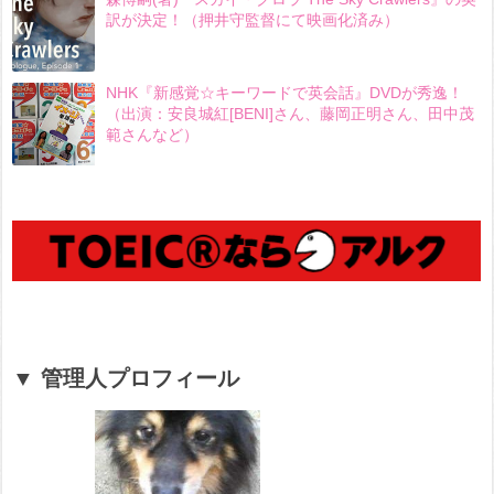
訳が決定！（押井守監督にて映画化済み）
NHK『新感覚☆キーワードで英会話』DVDが秀逸！
（出演：安良城紅[BENI]さん、藤岡正明さん、田中茂
範さんなど）
▼ 管理人プロフィール