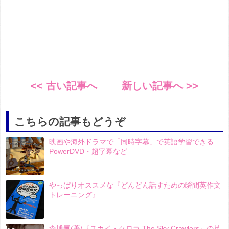
<< 古い記事へ
新しい記事へ >>
こちらの記事もどうぞ
映画や海外ドラマで「同時字幕」で英語学習できる
PowerDVD・超字幕など
やっぱりオススメな『どんどん話すための瞬間英作文
トレーニング』
森博嗣(著)『スカイ・クロラ The Sky Crawlers』の英